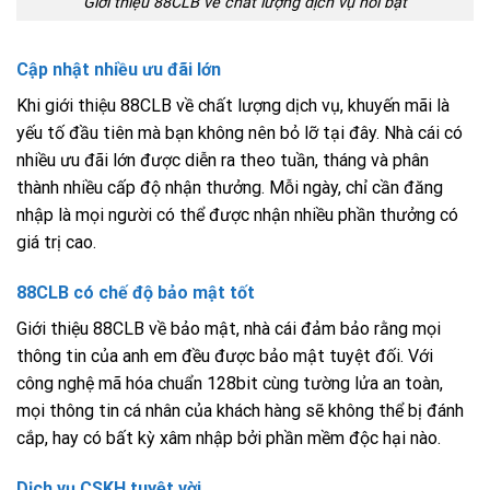
Giới thiệu 88CLB về chất lượng dịch vụ nổi bật
Cập nhật nhiều ưu đãi lớn
Khi giới thiệu 88CLB về chất lượng dịch vụ, khuyến mãi là
yếu tố đầu tiên mà bạn không nên bỏ lỡ tại đây. Nhà cái có
nhiều ưu đãi lớn được diễn ra theo tuần, tháng và phân
thành nhiều cấp độ nhận thưởng. Mỗi ngày, chỉ cần đăng
nhập là mọi người có thể được nhận nhiều phần thưởng có
giá trị cao.
88CLB có chế độ bảo mật tốt
Giới thiệu 88CLB về bảo mật, nhà cái đảm bảo rằng mọi
thông tin của anh em đều được bảo mật tuyệt đối. Với
công nghệ mã hóa chuẩn 128bit cùng tường lửa an toàn,
mọi thông tin cá nhân của khách hàng sẽ không thể bị đánh
cắp, hay có bất kỳ xâm nhập bởi phần mềm độc hại nào.
Dịch vụ CSKH tuyệt vời