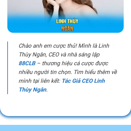
Chào anh em cược thủ! Mình là Linh
Thùy Ngân, CEO và nhà sáng lập
88CLB
– thương hiệu cá cược được
nhiều người tin chọn. Tìm hiểu thêm về
mình tại liên kết:
Tác Giả CEO Linh
Thùy Ngân
.