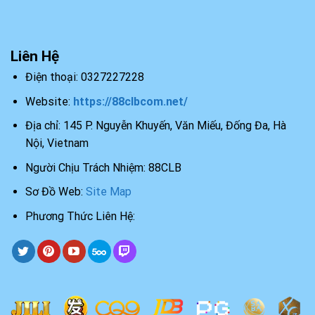
Liên Hệ
Điện thoại: 0327227228
Website:
https://88clbcom.net/
Địa chỉ: 145 P. Nguyễn Khuyến, Văn Miếu, Đống Đa, Hà
Nội, Vietnam
Người Chịu Trách Nhiệm: 88CLB
Sơ Đồ Web:
Site Map
Phương Thức Liên Hệ: