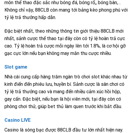
môn thể thao đặc sắc như bóng đá, bóng rổ,, bóng bàn,…
Không chỉ vậy, 88CLB còn mang tới bảng kèo phong phú với
tỷ lệ trả thưởng hấp dẫn.
Đặc biệt nhất, theo những thông tin giới thiệu 88CLB mới
nhất, sảnh cược thể thao tại đây còn có tỷ lệ hoàn trả cực
cao. Tỷ lệ hoàn trả cược mỗi ngày lên tới 1.8%, là cơ hội gỡ
gạc cực lớn nếu bạn không may mắn thu cược nhiều.
Slot game
Nhà cái cung cấp hàng trăm ngàn trò chơi slot khác nhau từ
kinh điển đến phiêu lưu, huyền bí. Sảnh cược là sân chơi có
tỷ lệ trả thưởng cao và mang đến nhiều cảm xúc hồi hộp,
gay cấn. Đặc biệt, nếu bạn là hội viên mới, tại đây còn có
phòng chơi thử, giúp bet thủ làm quen trước khi bắt đầu.
Casino LIVE
Casino là sòng bạc được 88CLB đầu tư lớn nhất hiện nay.