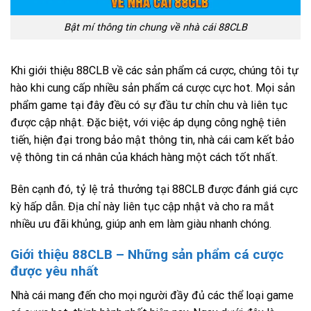
Bật mí thông tin chung về nhà cái 88CLB
Khi giới thiệu 88CLB về các sản phẩm cá cược, chúng tôi tự
hào khi cung cấp nhiều sản phẩm cá cược cực hot. Mọi sản
phẩm game tại đây đều có sự đầu tư chỉn chu và liên tục
được cập nhật. Đặc biệt, với việc áp dụng công nghệ tiên
tiến, hiện đại trong bảo mật thông tin, nhà cái cam kết bảo
vệ thông tin cá nhân của khách hàng một cách tốt nhất.
Bên cạnh đó, tỷ lệ trả thưởng tại 88CLB được đánh giá cực
kỳ hấp dẫn. Địa chỉ này liên tục cập nhật và cho ra mắt
nhiều ưu đãi khủng, giúp anh em làm giàu nhanh chóng.
Giới thiệu 88CLB – Những sản phẩm cá cược
được yêu nhất
Nhà cái mang đến cho mọi người đầy đủ các thể loại game