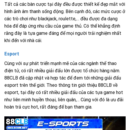
Tất cả các bàn cược tại đây đều được thiết kế đẹp mắt với
hình ảnh âm thanh sống động. Bên cạnh đó, các mức cược ở
các trò chơi như blackjack, roulette,… đều được đa dạng
hóa để đáp ứng nhu cầu của game thủ. Có thể khẳng định
rằng đây là tựa game đáng để mọi người trải nghiệm nhất
khi đến với nhà cái.
Esport
Cùng với sự phát triển mạnh mẽ của các ngành thể thao
điện tử, có rất nhiều giải đấu lớn được tổ chức hàng năm.
88CLB đã cập nhật và hợp tác để đem tới những giải đấu
esport trên thế giới. Theo thông tin giới thiệu 88CLB về
esport, tại đây có rất nhiều giải đấu của các tựa game hot
như liên minh huyền thoại, liên quân,… Cùng với đó là ưu đãi
hoàn trả cực hot, rất đáng để bạn tham gia.