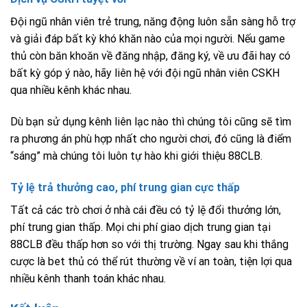
Đội ngũ nhân viên trẻ trung, năng động luôn sẵn sàng hỗ trợ
và giải đáp bất kỳ khó khăn nào của mọi người. Nếu game
thủ còn băn khoăn về đăng nhập, đăng ký, về ưu đãi hay có
bất kỳ góp ý nào, hãy liên hệ với đội ngũ nhân viên CSKH
qua nhiều kênh khác nhau.
Dù bạn sử dụng kênh liên lạc nào thì chúng tôi cũng sẽ tìm
ra phương án phù hợp nhất cho người chơi, đó cũng là điểm
“sáng” mà chúng tôi luôn tự hào khi giới thiệu 88CLB.
Tỷ lệ trả thưởng cao, phí trung gian cực thấp
Tất cả các trò chơi ở nhà cái đều có tỷ lệ đổi thưởng lớn,
phí trung gian thấp. Mọi chi phí giao dịch trung gian tại
88CLB đều thấp hơn so với thị trường. Ngay sau khi thắng
cược là bet thủ có thể rút thường về ví an toàn, tiện lợi qua
nhiều kênh thanh toán khác nhau.