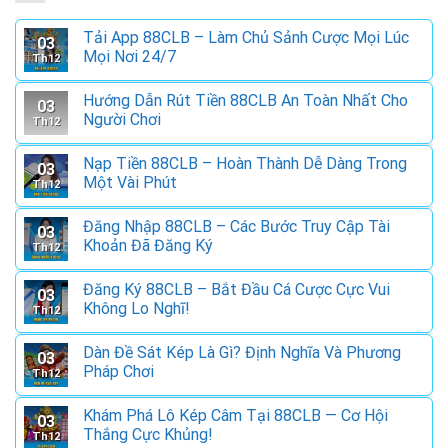
Tải App 88CLB – Làm Chủ Sảnh Cược Mọi Lúc
03
Mọi Nơi 24/7
Th12
Hướng Dẫn Rút Tiền 88CLB An Toàn Nhất Cho
03
Người Chơi
Th12
Nạp Tiền 88CLB – Hoàn Thành Dễ Dàng Trong
03
Một Vài Phút
Th12
Đăng Nhập 88CLB – Các Bước Truy Cập Tài
03
Khoản Đã Đăng Ký
Th12
Đăng Ký 88CLB – Bắt Đầu Cá Cược Cực Vui
03
Không Lo Nghĩ!
Th12
Dàn Đề Sát Kép Là Gì? Định Nghĩa Và Phương
03
Pháp Chơi
Th12
Khám Phá Lô Kép Câm Tại 88CLB — Cơ Hội
03
Thắng Cực Khủng!
Th12