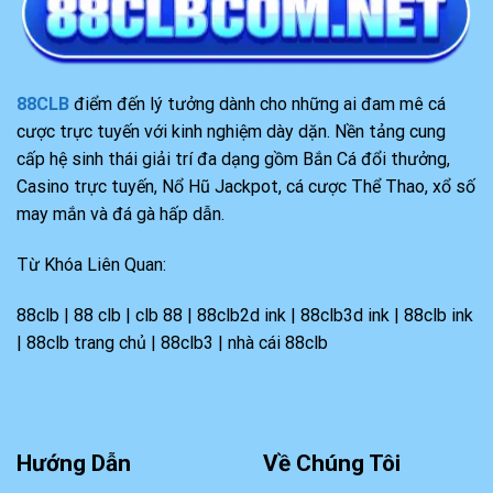
88CLB
điểm đến lý tưởng dành cho những ai đam mê cá
cược trực tuyến với kinh nghiệm dày dặn. Nền tảng cung
cấp hệ sinh thái giải trí đa dạng gồm Bắn Cá đổi thưởng,
Casino trực tuyến, Nổ Hũ Jackpot, cá cược Thể Thao, xổ số
may mắn và đá gà hấp dẫn.
Từ Khóa Liên Quan:
88clb | 88 clb | clb 88 | 88clb2d ink | 88clb3d ink | 88clb ink
| 88clb trang chủ | 88clb3 | nhà cái 88clb
Hướng Dẫn
Về Chúng Tôi