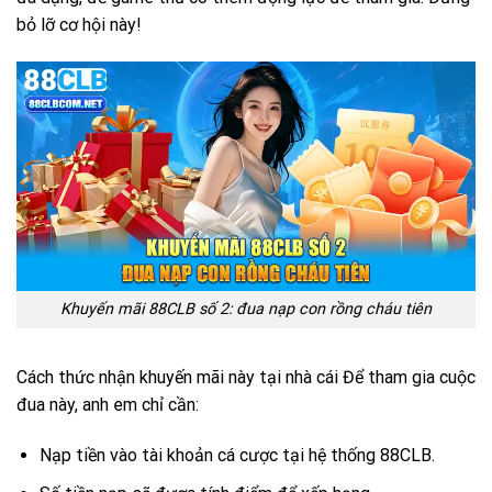
bỏ lỡ cơ hội này!
Khuyến mãi 88CLB số 2: đua nạp con rồng cháu tiên
Cách thức nhận khuyến mãi này tại nhà cái Để tham gia cuộc
đua này, anh em chỉ cần:
Nạp tiền vào tài khoản cá cược tại hệ thống 88CLB.