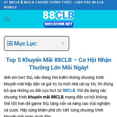
Chuyển
#1 88CLB 🎖️ 88CLB CASINO CHÍNH THỨC - LINK VÀO 88 CLB
MOBILE
đến
nội
dung
Mục Lục:
Top 5 Khuyến Mãi 88CLB – Cơ Hội Nhận
Thưởng Lớn Mỗi Ngày!
Anh em bet thủ, nếu đang tìm kiếm những chương trình
khuyến mãi hấp dẫn và giá trị từ một nhà cái uy tín, thì đừng
bỏ qua những ưu đãi cực hot từ
88CLB
. Với đa dạng các
chương trình
khuyến mãi 88CLB
, mang đến cơ hội không
thể tốt hơn để game thủ tăng vốn và nâng cao trải nghiệm
cá cược. Hãy cùng khám phá chi tiết từng chương trình
khuyến mãi ngay dưới đây.