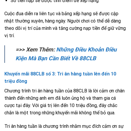
Số tiền nạp sẽ được tính điểm để xếp hạng.
Cuộc đua diễn ra liên tục và bảng xếp hạng sẽ được cập
nhật thường xuyên, hàng ngày. Người chơi có thể dễ dàng
theo dõi vị trí của mình và tăng cường nạp tiền để giữ vững
vị trí.
=>> Xem Thêm:
Những Điều Khoản Điều
Kiện Mà Bạn Cần Biết Về 88CLB
Khuyến mãi 88CLB số 3: Tri ân hàng tuần lên đến 10
triệu đồng
Chương trình tri ân hàng tuần của 88CLB là lời cảm ơn chân
thành đến những anh em đã luôn ủng hộ và tham gia cá
cược tại đây. Với giá trị lên đến 10 triệu đồng, đây chắc
chắn là một trong những khuyến mãi không thể bỏ qua.
Tri ân hàng tuần là chương trình nhằm mục đích cảm ơn sự