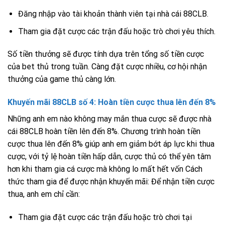
Đăng nhập vào tài khoản thành viên tại nhà cái 88CLB.
Tham gia đặt cược các trận đấu hoặc trò chơi yêu thích.
Số tiền thưởng sẽ được tính dựa trên tổng số tiền cược
của bet thủ trong tuần. Càng đặt cược nhiều, cơ hội nhận
thưởng của game thủ càng lớn.
Khuyến mãi 88CLB số 4: Hoàn tiền cược thua lên đến 8%
Những anh em nào không may mắn thua cược sẽ được nhà
cái 88CLB hoàn tiền lên đến 8%. Chương trình hoàn tiền
cược thua lên đến 8% giúp anh em giảm bớt áp lực khi thua
cược, với tỷ lệ hoàn tiền hấp dẫn, cược thủ có thể yên tâm
hơn khi tham gia cá cược mà không lo mất hết vốn Cách
thức tham gia để được nhận khuyến mãi: Để nhận tiền cược
thua, anh em chỉ cần:
Tham gia đặt cược các trận đấu hoặc trò chơi tại