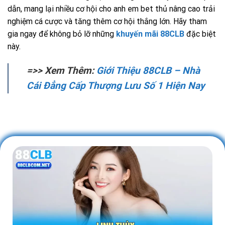
dẫn, mang lại nhiều cơ hội cho anh em bet thủ nâng cao trải
nghiệm cá cược và tăng thêm cơ hội thắng lớn. Hãy tham
gia ngay để không bỏ lỡ những
khuyến mãi 88CLB
đặc biệt
này.
=>> Xem Thêm:
Giới Thiệu 88CLB – Nhà
Cái Đẳng Cấp Thượng Lưu Số 1 Hiện Nay