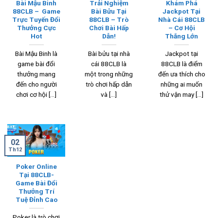
Bài Mậu Binh
Trải Nghiệm
Khám Phá
88CLB – Game
Bài Bửu Tại
Jackpot Tại
Trực Tuyến Đổi
88CLB – Trò
Nhà Cái 88CLB
Thưởng Cực
Chơi Bài Hấp
– Cơ Hội
Hot
Dẫn!
Thắng Lớn
Bài Mậu Binh là
Bài bửu tại nhà
Jackpot tại
game bài đổi
cái 88CLB là
88CLB là điểm
thưởng mang
một trong những
đến ưa thích cho
đến cho người
trò chơi hấp dẫn
những ai muốn
chơi cơ hội [...]
và [...]
thử vận may [...]
02
Th12
Poker Online
Tại 88CLB-
Game Bài Đổi
Thưởng Trí
Tuệ Đỉnh Cao
Poker là trò chơi