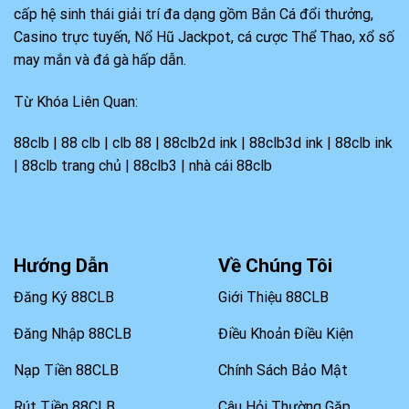
cấp hệ sinh thái giải trí đa dạng gồm Bắn Cá đổi thưởng,
Casino trực tuyến, Nổ Hũ Jackpot, cá cược Thể Thao, xổ số
may mắn và đá gà hấp dẫn.
Từ Khóa Liên Quan:
88clb | 88 clb | clb 88 | 88clb2d ink | 88clb3d ink | 88clb ink
| 88clb trang chủ | 88clb3 | nhà cái 88clb
Hướng Dẫn
Về Chúng Tôi
Đăng Ký 88CLB
Giới Thiệu 88CLB
Đăng Nhập 88CLB
Điều Khoản Điều Kiện
Nạp Tiền 88CLB
Chính Sách Bảo Mật
Rút Tiền 88CLB
Câu Hỏi Thường Gặp