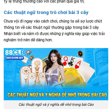
tỷ lệ trúng thưởng cao với các phần quà giá trị.
Các thuật ngữ trong trò chơi bài 3 cây
Chưa vội đi ngay vào cách chơi, chúng ta sẽ sợ lược chút
thông tin về các thuật ngữ thường gặp trong bài 3 cây.
Nhận biết và nắm rõ được những ý nghĩa này giúp việc trải
nghiệm trở nên dễ dàng hơn.
Các thuật ngữ và ý nghĩa dễ nhớ trong bài Cào