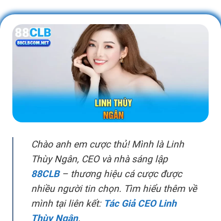
Chào anh em cược thủ! Mình là Linh
Thùy Ngân, CEO và nhà sáng lập
88CLB
– thương hiệu cá cược được
nhiều người tin chọn. Tìm hiểu thêm về
mình tại liên kết:
Tác Giả CEO Linh
Thùy Ngân
.