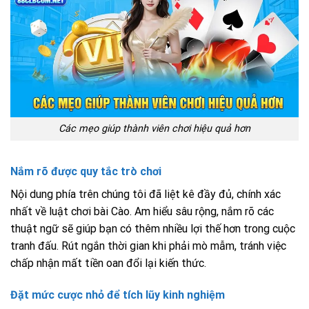
Các mẹo giúp thành viên chơi hiệu quả hơn
Nắm rõ được quy tắc trò chơi
Nội dung phía trên chúng tôi đã liệt kê đầy đủ, chính xác
nhất về luật chơi bài Cào. Am hiểu sâu rộng, nắm rõ các
thuật ngữ sẽ giúp bạn có thêm nhiều lợi thế hơn trong cuộc
tranh đấu. Rút ngắn thời gian khi phải mò mẫm, tránh việc
chấp nhận mất tiền oan đổi lại kiến thức.
Đặt mức cược nhỏ để tích lũy kinh nghiệm