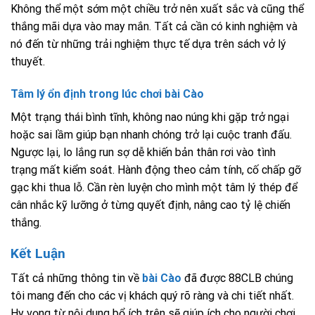
Không thể một sớm một chiều trở nên xuất sắc và cũng thể
thắng mãi dựa vào may mắn. Tất cả cần có kinh nghiệm và
nó đến từ những trải nghiệm thực tế dựa trên sách vở lý
thuyết.
Tâm lý ổn định trong lúc chơi bài Cào
Một trạng thái bình tĩnh, không nao núng khi gặp trở ngại
hoặc sai lầm giúp bạn nhanh chóng trở lại cuộc tranh đấu.
Ngược lại, lo lắng run sợ dễ khiến bản thân rơi vào tình
trạng mất kiểm soát. Hành động theo cảm tính, cố chấp gỡ
gạc khi thua lỗ. Cần rèn luyện cho mình một tâm lý thép để
cân nhắc kỹ lưỡng ở từng quyết định, nâng cao tỷ lệ chiến
thắng.
Kết Luận
Tất cả những thông tin về
bài Cào
đã được 88CLB chúng
tôi mang đến cho các vị khách quý rõ ràng và chi tiết nhất.
Hy vọng từ nội dung bổ ích trên sẽ giúp ích cho người chơi