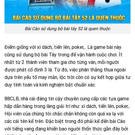
Bài Cào sử dụng bộ bài tây 52 lá quen thuộc
Điểm giống với xì dách, tiến lên, poker,.. Là game bài này
cũng sử dụng bộ bài Tây trong để vận hành cuộc chơi. Ít
nhất từ 2 thành viên tham gia cho từng ván, mỗi người
được phát cố định 3 lá. Từ đó, việc phân thắng thua ngoài
dựa trên yếu tố may mắn, lộc trời còn có sự kết hợp giữa tư
duy tính toán và kinh nghiệm bắt chuẩn xác.
88CLB, nhà cái đáng tin cậy chuyên cung cấp các tựa game
hấp dẫn hàng trong làng giải trí như: xì dách, tiến lên, poker,..
Hội viên của chúng tôi chắc chắn không còn quá xa lạ với
các cái tên kể trên. Đặc biệt trong đó phải kể đến bài Cào
với tiếng vang đang khiến bao người thổn thức gần đây bởi