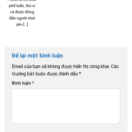
phổ biến, thú vị
và được đông
đảo người chơi
yêu [...]
Để lại một bình luận
Email của bạn sẽ không được hiển thị công khai.
Các
trường bắt buộc được đánh dấu
*
Bình luận
*