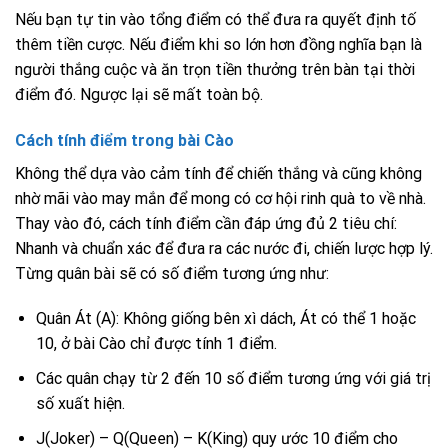
Nếu bạn tự tin vào tổng điểm có thể đưa ra quyết định tố
thêm tiền cược. Nếu điểm khi so lớn hơn đồng nghĩa bạn là
người thắng cuộc và ăn trọn tiền thưởng trên bàn tại thời
điểm đó. Ngược lại sẽ mất toàn bộ.
Cách tính điểm trong bài Cào
Không thể dựa vào cảm tính để chiến thắng và cũng không
nhờ mãi vào may mắn để mong có cơ hội rinh quà to về nhà.
Thay vào đó, cách tính điểm cần đáp ứng đủ 2 tiêu chí:
Nhanh và chuẩn xác để đưa ra các nước đi, chiến lược hợp lý.
Từng quân bài sẽ có số điểm tương ứng như:
Quân Át (A): Không giống bên xì dách, Át có thể 1 hoặc
10, ở bài Cào chỉ được tính 1 điểm.
Các quân chạy từ 2 đến 10 số điểm tương ứng với giá trị
số xuất hiện.
J(Joker) – Q(Queen) – K(King) quy ước 10 điểm cho