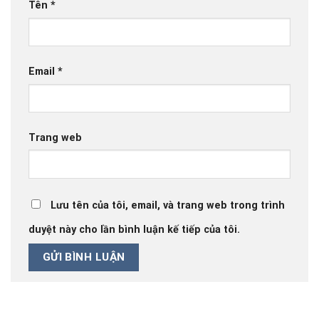
Tên
*
Email
*
Trang web
Lưu tên của tôi, email, và trang web trong trình
duyệt này cho lần bình luận kế tiếp của tôi.