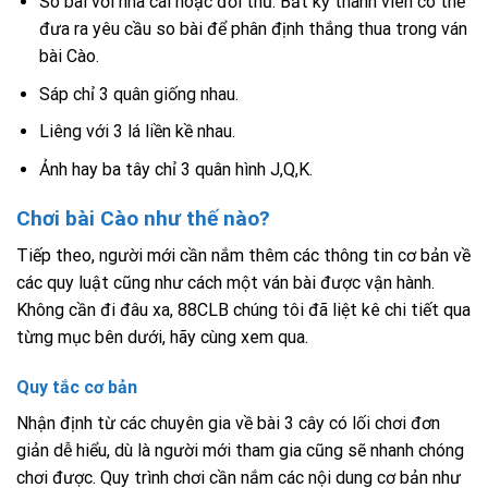
So bài với nhà cái hoặc đối thủ: Bất kỳ thành viên có thể
đưa ra yêu cầu so bài để phân định thắng thua trong ván
bài Cào.
Sáp chỉ 3 quân giống nhau.
Liêng với 3 lá liền kề nhau.
Ảnh hay ba tây chỉ 3 quân hình J,Q,K.
Chơi bài Cào như thế nào?
Tiếp theo, người mới cần nắm thêm các thông tin cơ bản về
các quy luật cũng như cách một ván bài được vận hành.
Không cần đi đâu xa, 88CLB chúng tôi đã liệt kê chi tiết qua
từng mục bên dưới, hãy cùng xem qua.
Quy tắc cơ bản
Nhận định từ các chuyên gia về bài 3 cây có lối chơi đơn
giản dễ hiểu, dù là người mới tham gia cũng sẽ nhanh chóng
chơi được. Quy trình chơi cần nắm các nội dung cơ bản như